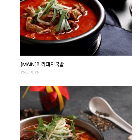
[MAIN]마라돼지국밥
2023.12.29