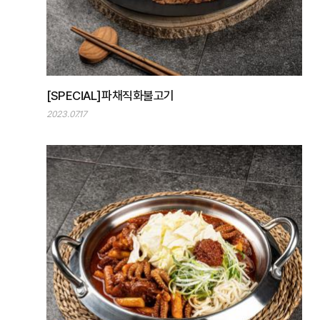
[SPECIAL]파채직화불고기
2023.07.17